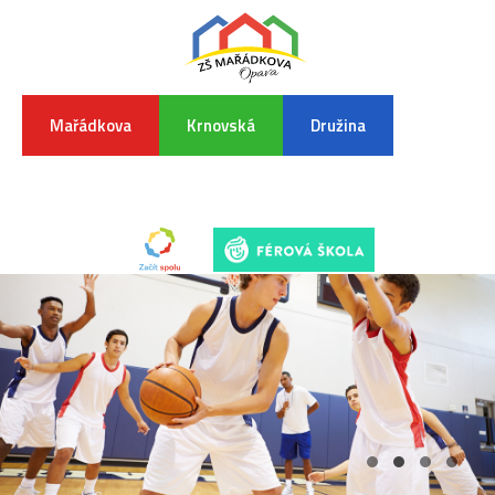
Mařádkova
Krnovská
Družina
INFORMA
K
POVODŇO
SITUAC