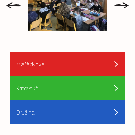
prev
next
Mařádkova
Krnovská
Družina