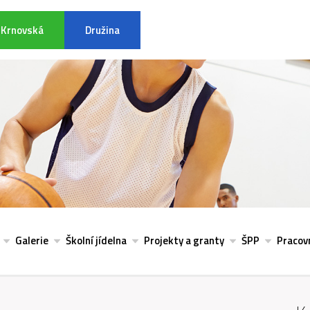
Krnovská
Družina
INFORMACE K POVODŇOVÉ SITU
Galerie
Školní jídelna
Projekty a granty
ŠPP
Pracovn