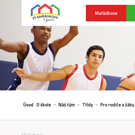
Mařádkova
ZŠ Mařádkova, Opava
Úvod
O škole
Náš tým
Třídy
Pro rodiče a žáky
Mařádkova