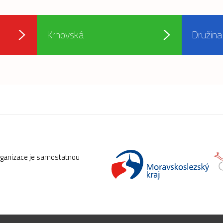
Krnovská
Družina
rganizace je samostatnou