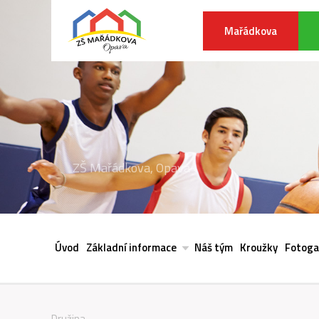
Mařádkova
ZŠ Mařádkova, Opava
Úvod
Základní informace
Náš tým
Kroužky
Fotoga
Družina