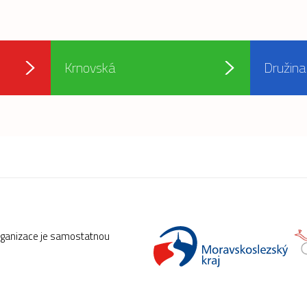
Krnovská
Družina
rganizace je samostatnou