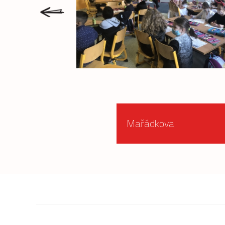
prev
Mařádkova