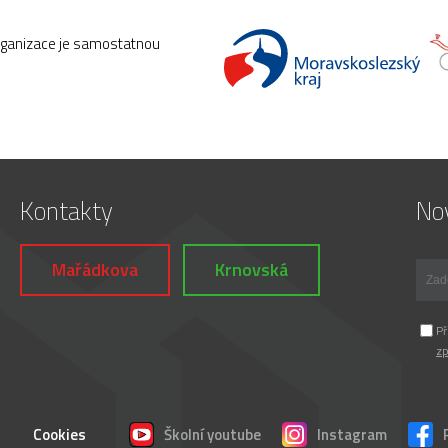
rganizace je samostatnou
Kontakty
Nov
Mařádkova
Krnovská
Př
zp
Cookies
Školní youtube
Instagram