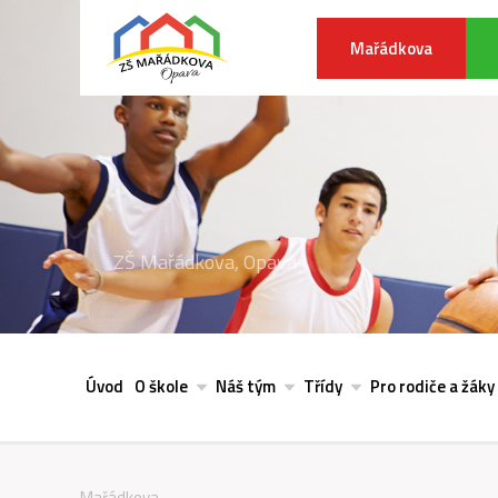
Mařádkova
ZŠ Mařádkova, Opava
Úvod
O škole
Náš tým
Třídy
Pro rodiče a žáky
Mařádkova