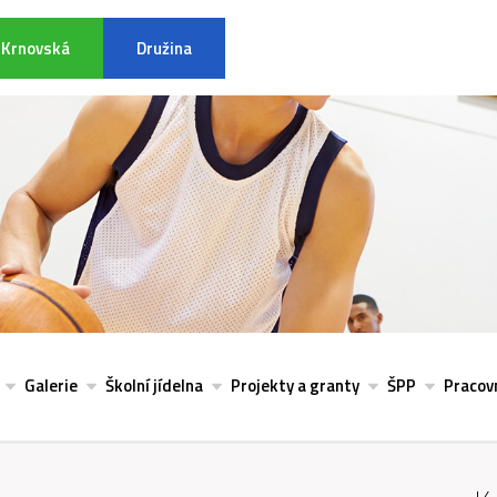
Krnovská
Družina
INFORMACE K POVODŇOVÉ SITU
Galerie
Školní jídelna
Projekty a granty
ŠPP
Pracovn