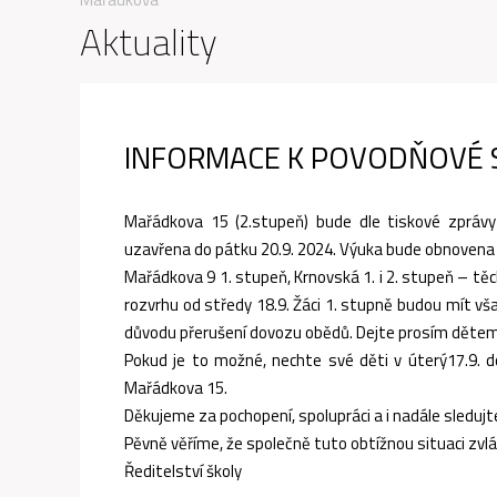
Aktuality
INFORMACE K POVODŇOVÉ S
Mařádkova 15 (2.stupeň) bude dle tiskové zprávy 
uzavřena do pátku 20.9. 2024. Výuka bude obnovena v
Mařádkova 9 1. stupeň, Krnovská 1. i 2. stupeň – tě
rozvrhu od středy 18.9. Žáci 1. stupně budou mít vša
důvodu přerušení dovozu obědů. Dejte prosím dětem v
Pokud je to možné, nechte své děti v úterý17.9. do
Mařádkova 15.
Děkujeme za pochopení, spolupráci a i nadále sledujte
Pěvně věříme, že společně tuto obtížnou situaci zv
Ředitelství školy