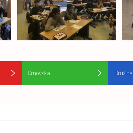
Krnovská
Družina