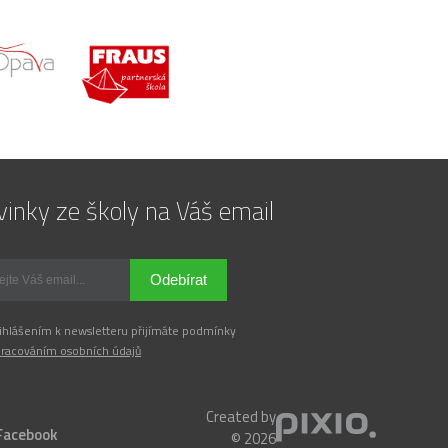
inky ze školy na Váš email
Odebírat
ihlášením k newsletteru přijímáte podmínky
racováním osobních údajů
Created by
Facebook
© 2026