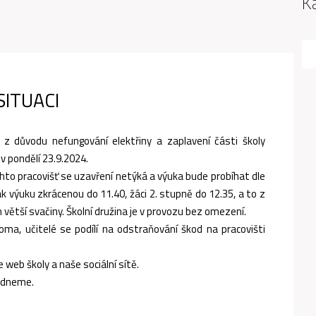
K
ITUACI
z důvodu nefungování elektřiny a zaplavení části školy
 pondělí 23.9.2024.
chto pracovišť se uzavření netýká a výuka bude probíhat dle
k výuku zkrácenou do 11.40, žáci 2. stupně do 12.35, a to z
ětší svačiny. Školní družina je v provozu bez omezení.
ma, učitelé se podílí na odstraňování škod na pracovišti
 web školy a naše sociální sítě.
ládneme.