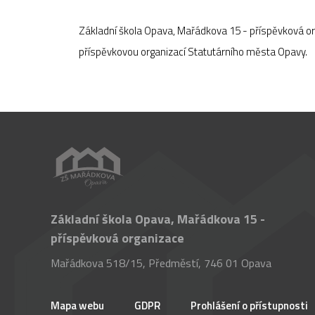
Základní škola Opava, Mařádkova 15 - příspěvková o
příspěvkovou organizací Statutárního města Opavy.
Základní škola Opava, Mařádkova 15 -
příspěvková organizace
Mařádkova 518/15, Předměstí, 746 01 Opava
Mapa webu
GDPR
Prohlášení o přístupnosti