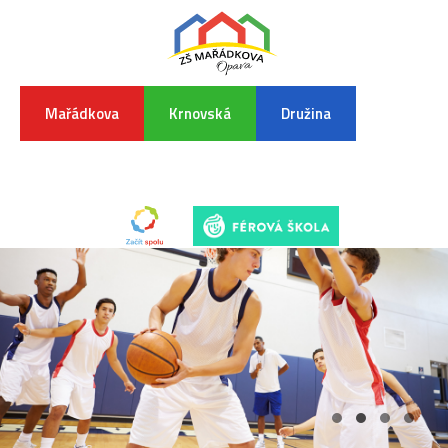
Mařádkova
Krnovská
Družina
INFORMA
K
POVODŇO
SITUAC