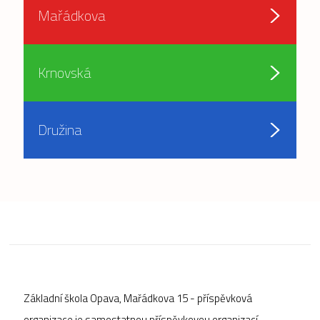
Mařádkova
Krnovská
Družina
Základní škola Opava, Mařádkova 15 - příspěvková
organizace je samostatnou příspěvkovou organizací