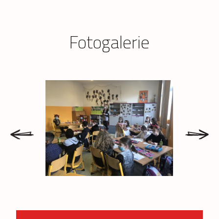
Fotogalerie
prev
next