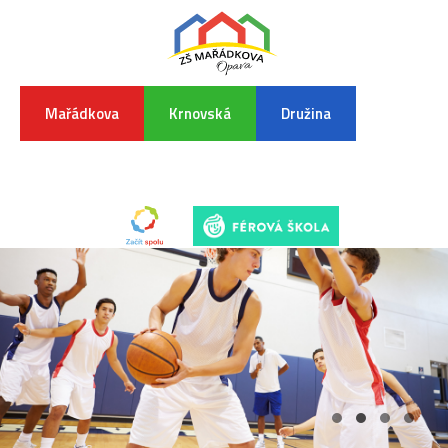
Mařádkova
Krnovská
Družina
INFORMA
K
POVODŇO
SITUAC