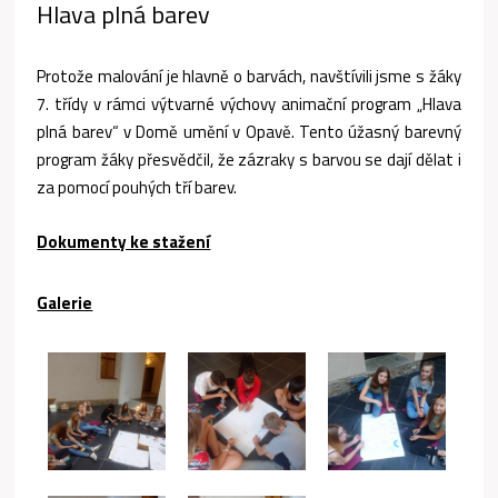
Hlava plná barev
Protože malování je hlavně o barvách, navštívili jsme s žáky
7. třídy v rámci výtvarné výchovy animační program „Hlava
plná barev“ v Domě umění v Opavě. Tento úžasný barevný
program žáky přesvědčil, že zázraky s barvou se dají dělat i
za pomocí pouhých tří barev.
Dokumenty ke stažení
Galerie