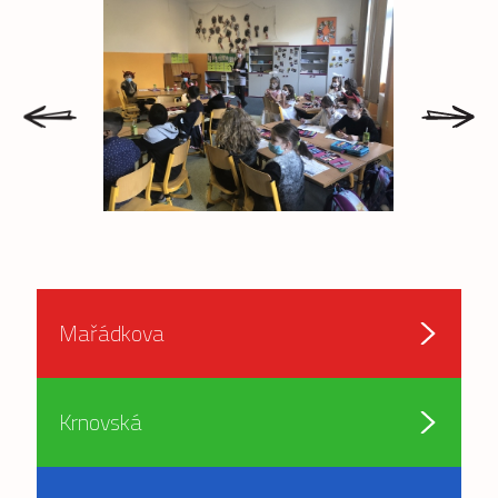
prev
next
Mařádkova
Krnovská