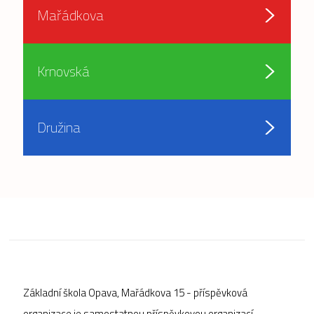
Mařádkova
Krnovská
Družina
Základní škola Opava, Mařádkova 15 - příspěvková
organizace je samostatnou příspěvkovou organizací