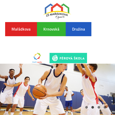
Mařádkova
Krnovská
Družina
INFORMA
K
POVODŇO
SITUAC