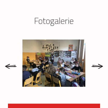
Fotogalerie
prev
next