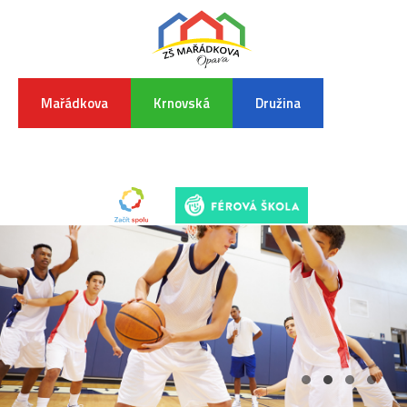
Mařádkova
Krnovská
Družina
INFORMA
K
POVODŇO
SITUAC