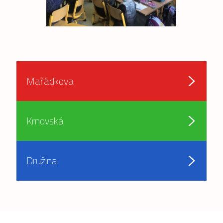
Mařádkova
Krnovská
Družina