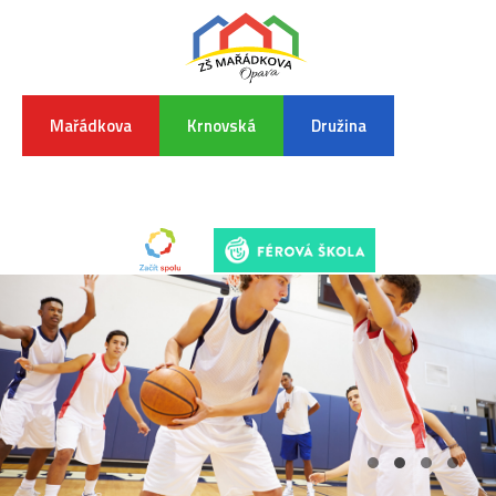
Mařádkova
Krnovská
Družina
INFORMA
K
POVODŇO
SITUAC