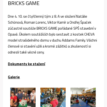
BRICKS GAME
Dne 4. 10. se čtyřčlenný tým z 8. A ve složení Natálie
Schönová, Roman Lorenc, Viktor Kamír a Ondřej Špaček
zúčastnil soutěže BRICKS GAME pořádané SPŠ stavební v
Opavě. Úkolem soutěžících bylo sestavit z kostek CHEVA
model strašidelného domu v duchu Addams Family. Všichni
členové si stavění užili a kromě zážitků a zkušeností si
odnesli také věcné ceny.
Dokumenty ke stažení
Galerie