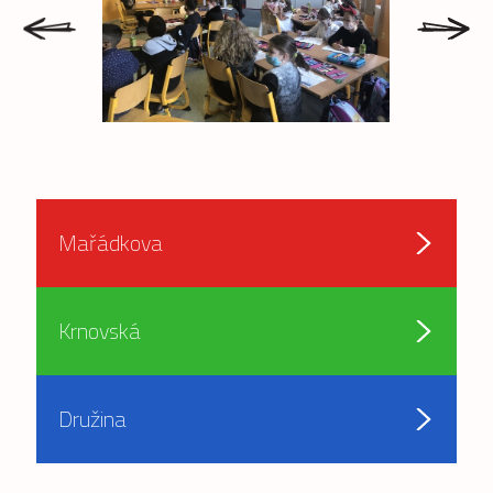
prev
next
Mařádkova
Krnovská
Družina