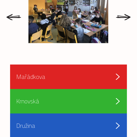
prev
next
Mařádkova
Krnovská
Družina