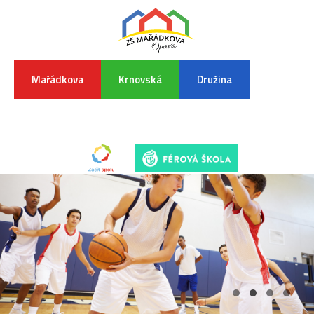
Mařádkova
Krnovská
Družina
INFORMA
K
POVODŇO
SITUAC