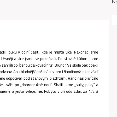
K
ili louku v dolní části, kde je místa více. Nakonec jsme
že, těsněji a více jsme se poznávali. Po stavbě táboru jsme
 zahráli oblíbenou pálkovací hru“ Bruno“. Ve škole pak opekli
dvahy. Ani chladnější počasí a skoro tříhodinový intenzívní
jeně odpočívali pod stanovými plachtami. Ráno nás přivítalo
še tváře po „dobrodružné noci“. Sbalili jsme „saky, paky“ a
pakujeme a ještě vylepšíme. Pobytu v přírodě zdar, za 4.A, B