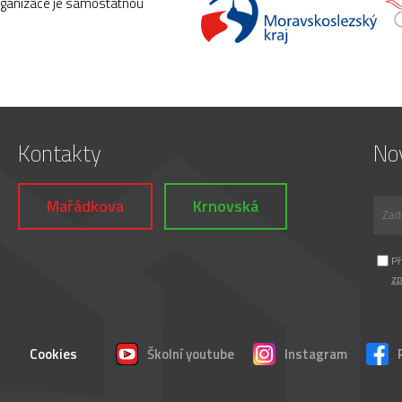
rganizace je samostatnou
Kontakty
Nov
Mařádkova
Krnovská
Př
zp
Cookies
Školní youtube
Instagram