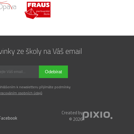
inky ze školy na Váš email
Odebírat
ihlášením k newsletteru přijímáte podmínky
racováním osobních údajů
Created by
Facebook
© 2026