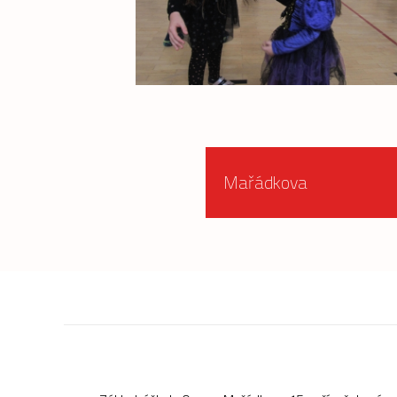
Mařádkova