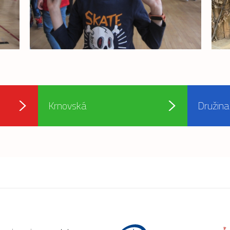
Krnovská
Družina