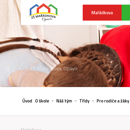
Mařádkova
ZŠ Mařádkova, Opava
Úvod
O škole
Náš tým
Třídy
Pro rodiče a žáky
Mařádkova