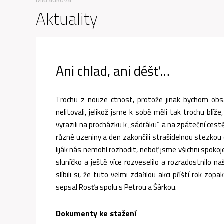
Aktuality
Ani chlad, ani déšť…
Trochu z nouze ctnost, protože jinak bychom obsad
nelitovali, jelikož jsme k sobě měli tak trochu blí
vyrazili na procházku k „sádráku“ a na zpáteční cestě
různé uzeniny a den zakončili strašidelnou stezkou o
liják nás nemohl rozhodit, neboť jsme všichni spoko
sluníčko a ještě více rozveselilo a rozradostnilo na
slíbili si, že tuto velmi zdařilou akci příští rok zo
sepsal Rosťa spolu s Petrou a Šárkou.
Dokumenty ke stažení