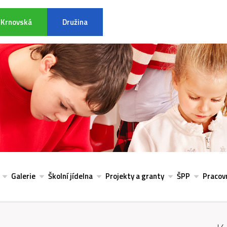
Krnovská
Družina
INFORMACE K POVODŇOVÉ SITU
Galerie
Školní jídelna
Projekty a granty
ŠPP
Pracovn