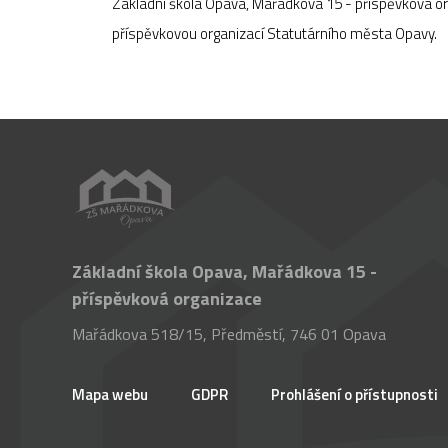
Základní škola Opava, Mařádkova 15 - příspěvková o
příspěvkovou organizací Statutárního města Opavy.
Základní škola Opava, Mařádkova 15 -
příspěvková organizace
Mařádkova 518/15, Předměstí, 746 01 Opava
Mapa webu
GDPR
Prohlášení o přístupnosti