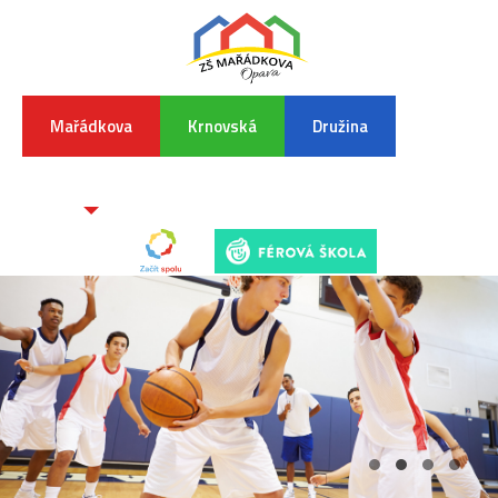
Mařádkova
Krnovská
Družina
INFORMA
K
POVODŇO
SITUAC