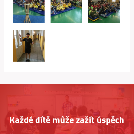
Každé dítě může zažít úspěch