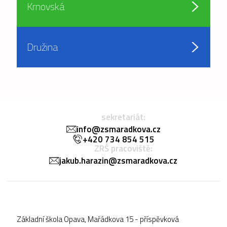
Krnovská
Družina
sekretariát:
info@zsmaradkova.cz
+420 734 854 515
ZRŠ pracoviště:
jakub.harazin@zsmaradkova.cz
Základní škola Opava, Mařádkova 15 - příspěvková