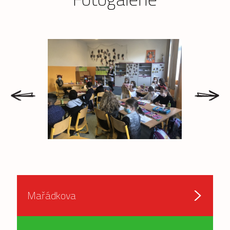
prev
next
Mařádkova