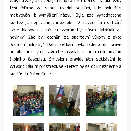
vždy na žáky a učitele jednoho ročníku. Děti se na akci vždy
těší. Máme za sebou úvodní setkání, kde byli žáci
motivováni k vymýšlení názvu. Byla zde vyhodnocena
soutěž „O nej … vánoční ozdobu“. V následujícím setkání
jsme hlasovali o názvu, vybrán byl návrh „Mařádkovic
novinky“. Žáci byli oceněni za sportovní výkony z akce
„Vánoční dílničky“. Další setkání bylo laděno do právě
probíhajících olympijských her a vydalo se první číslo nového
školního časopisu. Smyslem pravidelných setkávání je
vytvořit žákům prostředí, ve kterém by se cítili bezpečně a
součástí dění ve škole.