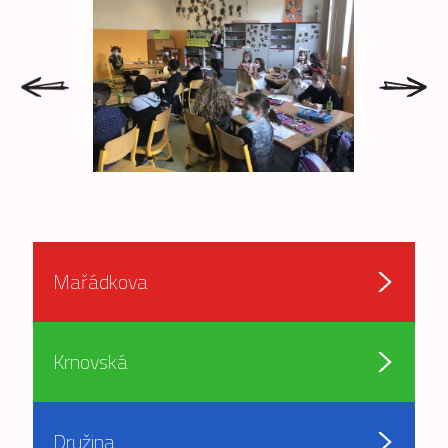
prev
next
Mařádkova
Krnovská
Družina