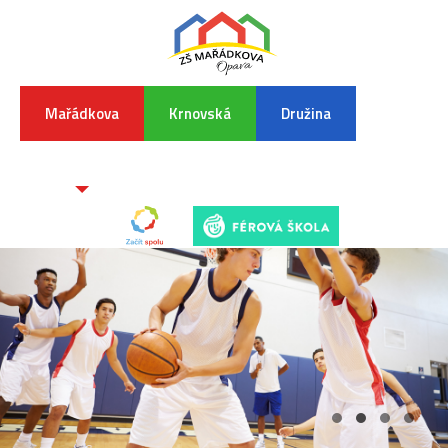
Mařádkova
Krnovská
Družina
INFORMA
K
POVODŇO
SITUAC