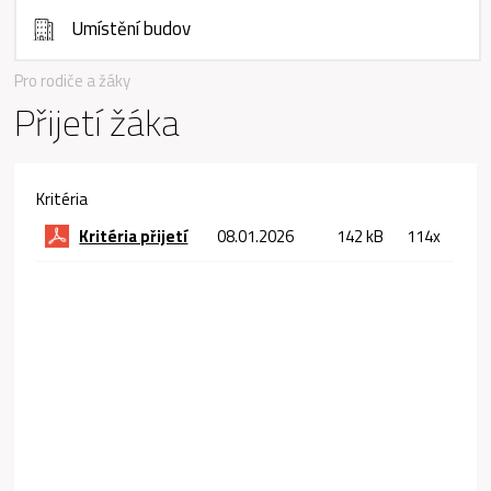
Umístění budov
Pro rodiče a žáky
Přijetí žáka
Kritéria
Kritéria přijetí
08.01.2026
142 kB
114x