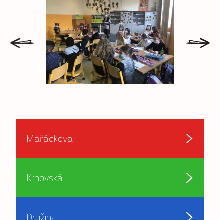
prev
next
Mařádkova
Krnovská
Družina