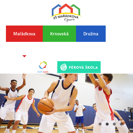
Mařádkova
Krnovská
Družina
INFORMA
K
POVODŇO
SITUAC