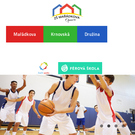
Mařádkova
Krnovská
Družina
INFORMA
K
POVODŇO
SITUAC