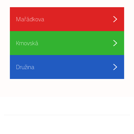
Mařádkova
Krnovská
Družina