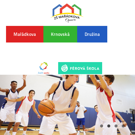
Mařádkova
Krnovská
Družina
INFORMA
K
POVODŇO
SITUAC