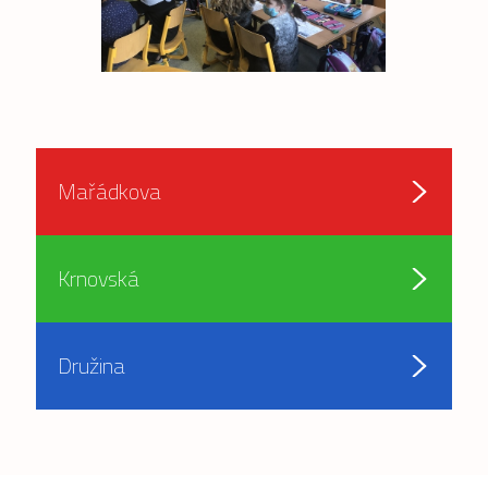
Mařádkova
Krnovská
Družina