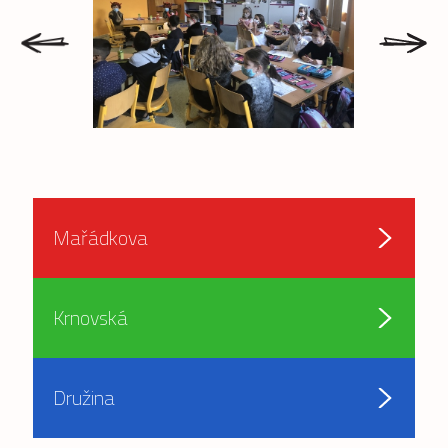
prev
next
Mařádkova
Krnovská
Družina