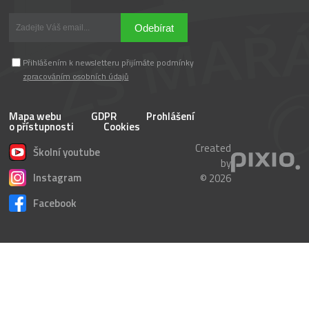
Odebírat
Přihlášením k newsletteru přijímáte podmínky
zpracováním osobních údajů
Mapa webu
GDPR
Prohlášení
o přístupnosti
Cookies
Created
Školní youtube
by
Instagram
© 2026
Facebook