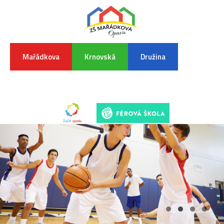
Mařádkova
Krnovská
Družina
INFORMA
K
POVODŇO
SITUAC