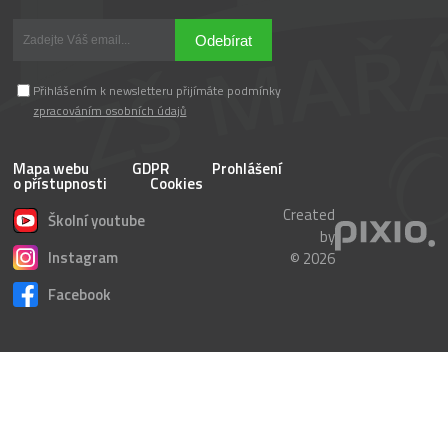
Odebírat
Přihlášením k newsletteru přijímáte podmínky
zpracováním osobních údajů
Mapa webu
GDPR
Prohlášení
o přístupnosti
Cookies
Created
Školní youtube
by
Instagram
© 2026
Facebook