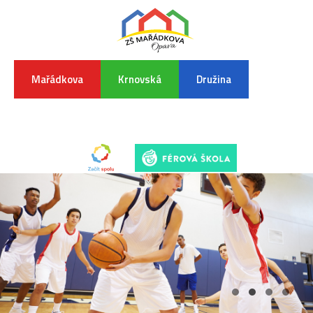
Mařádkova
Krnovská
Družina
INFORMA
K
POVODŇO
SITUAC