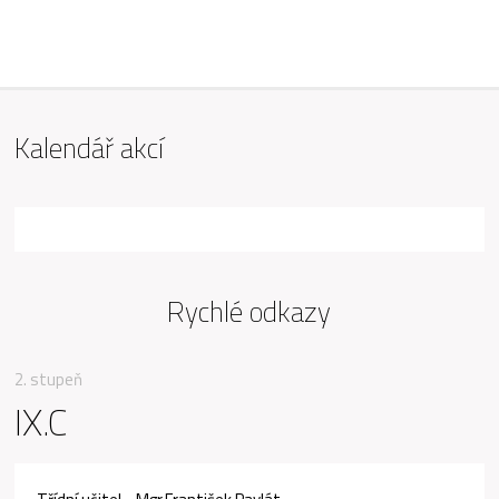
ZŠ Mařádkova, Opava
Kalendář akcí
Rychlé odkazy
2. stupeň
IX.C