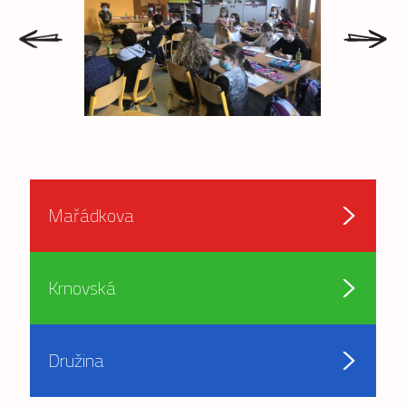
prev
next
Mařádkova
Krnovská
Družina