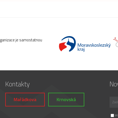
rganizace je samostatnou
Kontakty
Nov
Mařádkova
Krnovská
Př