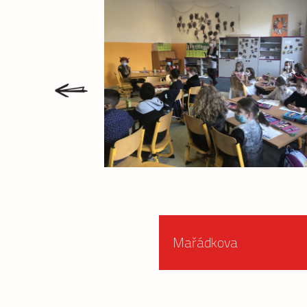
prev
Mařádkova