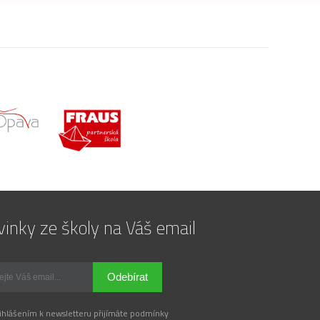
inky ze školy na Váš email
Odebírat
ihlášením k newsletteru přijímáte podmínky