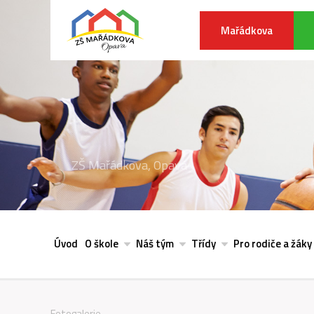
Mařádkova
ZŠ Mařádkova, Opava
Úvod
O škole
Náš tým
Třídy
Pro rodiče a žáky
Fotogalerie