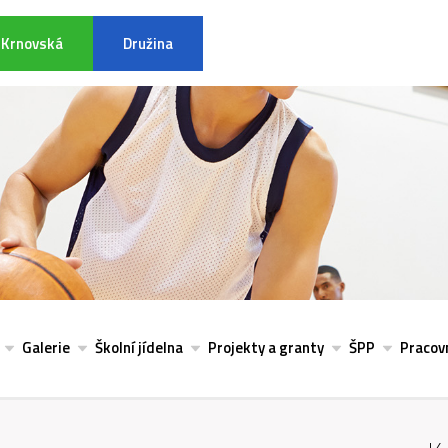
Krnovská
Družina
INFORMACE K POVODŇOVÉ SITU
Galerie
Školní jídelna
Projekty a granty
ŠPP
Pracovn