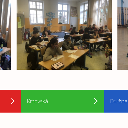
Krnovská
Družina