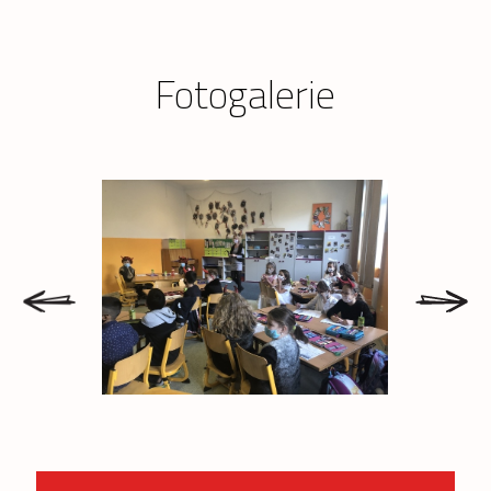
Fotogalerie
prev
next