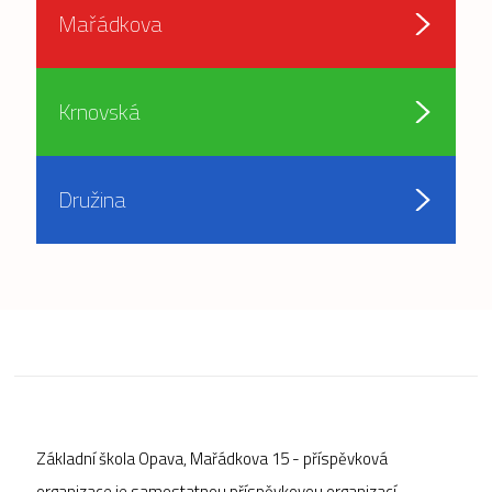
Mařádkova
Krnovská
Družina
Základní škola Opava, Mařádkova 15 - příspěvková
organizace je samostatnou příspěvkovou organizací