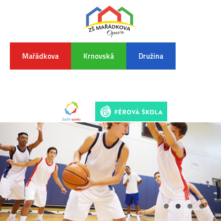
Mařádkova
Krnovská
Družina
INFORMA
K
POVODŇO
SITUAC