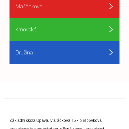
Mařádkova
Krnovská
Družina
Základní škola Opava, Mařádkova 15 - příspěvková
organizace je samostatnou příspěvkovou organizací