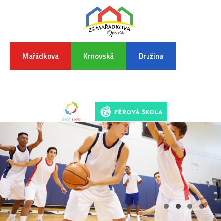
Mařádkova
Krnovská
Družina
INFORMA
K
POVODŇO
SITUAC