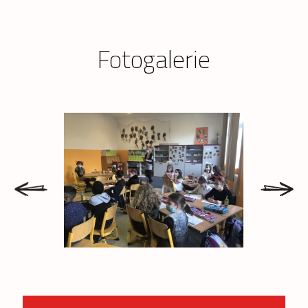
Fotogalerie
prev
next