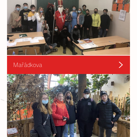
Mařádkova