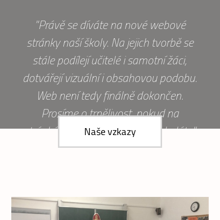
"Právě se díváte na nové webové
stránky naší školy. Na jejich tvorbě se
stále podílejí učitelé i samotní žáci,
dotvářejí vizuální i obsahovou podobu.
Web není tedy finálně dokončen.
Prosíme o trpělivost, pokud na
stránkách nenajedete vše, co hledáte."
Naše vzkazy
Učitelé a žáci ZŠ Mařádkova.