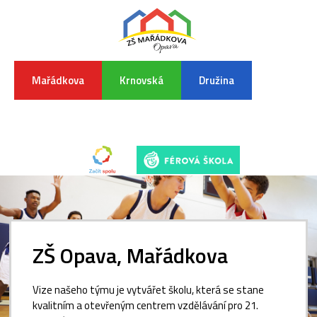
Mařádkova
Krnovská
Družina
INFORMA
K
POVODŇO
SITUAC
ZŠ Opava, Mařádkova
Vize našeho týmu je vytvářet školu, která se stane
kvalitním a otevřeným centrem vzdělávání pro 21.