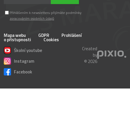
Přihlášením k newsletteru přijímáte podmínky
zpracováním osobních údajů
Mapa webu
GDPR
Prohlášení
o přístupnosti
Cookies
Created
Školní youtube
by
Instagram
© 2026
Facebook