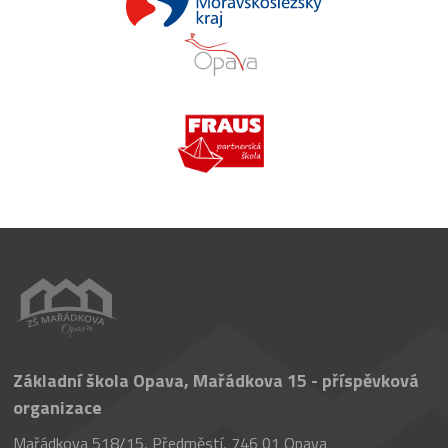
Základní škola Opava, Mařádkova 15 - příspěvková
organizace
Mařádkova 518/15, Předměstí, 746 01 Opava