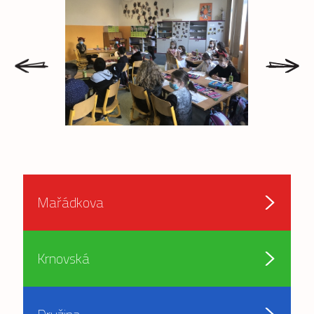
prev
next
Mařádkova
Krnovská