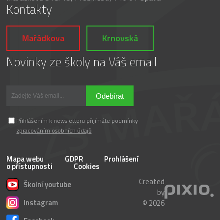
Kontakty
Mařádkova
Krnovská
Novinky ze školy na Váš email
Odebírat
Přihlášením k newsletteru přijímáte podmínky
zpracováním osobních údajů
Mapa webu
GDPR
Prohlášení
o přístupnosti
Cookies
Created
Školní youtube
by
Instagram
© 2026