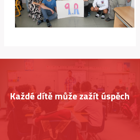
Každé dítě může zažít úspěch