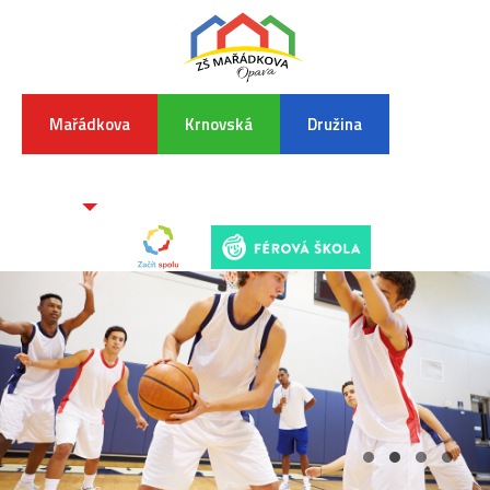
Mařádkova
Krnovská
Družina
INFORMA
K
POVODŇO
SITUAC