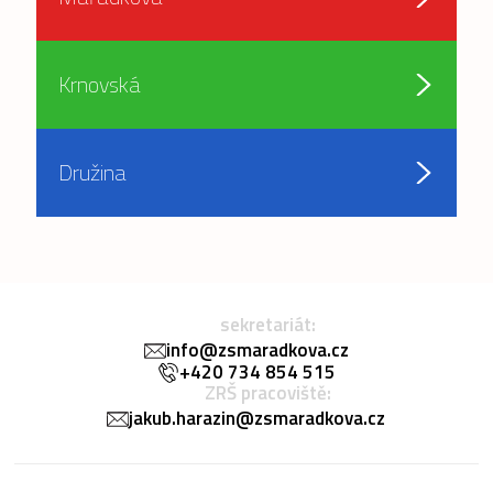
Krnovská
Družina
sekretariát:
info@zsmaradkova.cz
+420 734 854 515
ZRŠ pracoviště:
jakub.harazin@zsmaradkova.cz