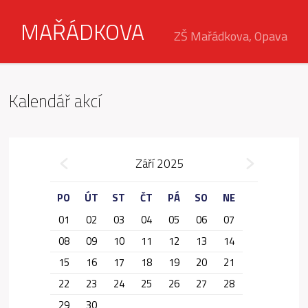
MAŘÁDKOVA
ZŠ Mařádkova, Opava
Kalendář akcí
»
Září 2025
«
PO
ÚT
ST
ČT
PÁ
SO
NE
01
02
03
04
05
06
07
08
09
10
11
12
13
14
15
16
17
18
19
20
21
22
23
24
25
26
27
28
29
30