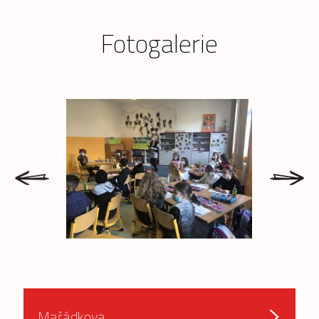
Fotogalerie
prev
next
Mařádkova