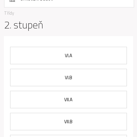
Třídy
2. stupeň
VI.A
VI.B
VII.A
VII.B