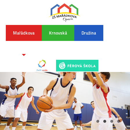
Mařádkova
Krnovská
Družina
INFORMA
K
POVODŇO
SITUAC