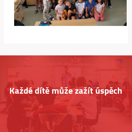
Každé dítě může zažít úspěch