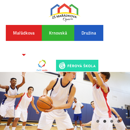
Mařádkova
Krnovská
Družina
INFORMA
K
POVODŇO
SITUAC