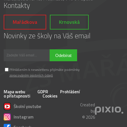
Kontakty
Mařádkova
Krnovská
Novinky ze školy na Váš email
Odebírat
Přihlášením k newsletteru přijímáte podmínky
zpracováním osobních údajů
Mapa webu
GDPR
Prohlášení
o přístupnosti
Cookies
Created
Školní youtube
by
Instagram
© 2026