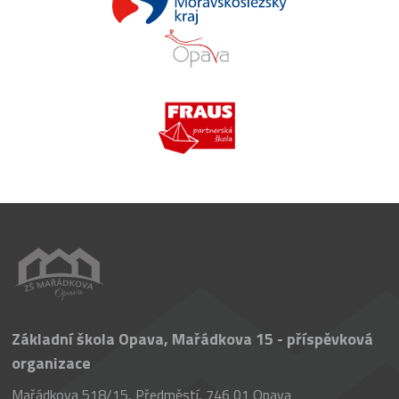
Základní škola Opava, Mařádkova 15 - příspěvková
organizace
Mařádkova 518/15, Předměstí, 746 01 Opava