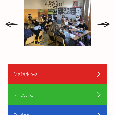
prev
next
Mařádkova
Krnovská