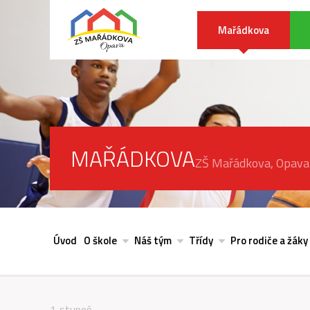
Mařádkova
MAŘÁDKOVA
ZŠ Mařádkova, Opava
Úvod
O škole
Náš tým
Třídy
Pro rodiče a žáky
1. stupeň