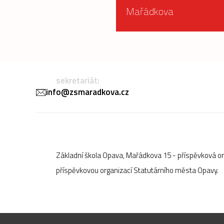
Mařádkova
sekretariát:
info@zsmaradkova.cz
Základní škola Opava, Mařádkova 15 - příspěvková o
příspěvkovou organizací Statutárního města Opavy.