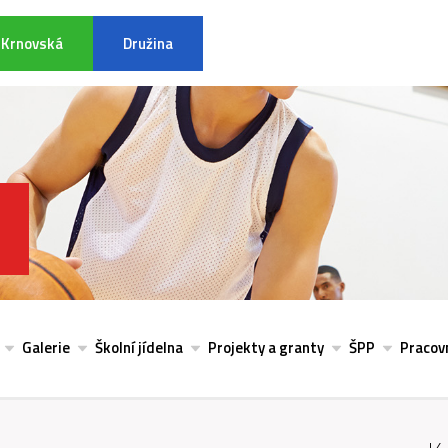
Krnovská
Družina
INFORMACE K POVODŇOVÉ SITU
Galerie
Školní jídelna
Projekty a granty
ŠPP
Pracovn