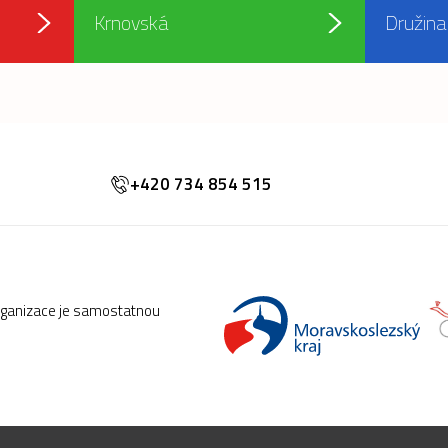
Krnovská
Družina
+420 734 854 515
rganizace je samostatnou