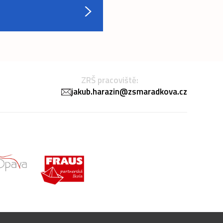
ZRŠ pracoviště:
jakub.harazin@zsmaradkova.cz