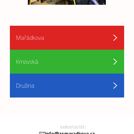
Mařádkova
Krnovská
Družina
sekretariát:
info@zsmaradkova.cz