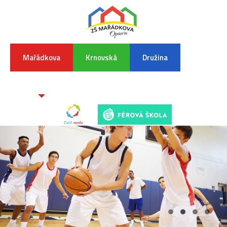
Mařádkova
Krnovská
Družina
INFORMA
K
POVODŇO
SITUAC