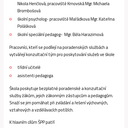
Nikola Henčlová, pracoviště Krnovská Mgr. Michaela
Brombošová
školní psycholog- pracoviště Mařádkova Mgr. Kateřina
Polášková
školní speciální pedagog- Mgr. Běla Harazimová
Pracovníci, kteří se podílejí na poradenských službách a
vytvářejí konzultační tým pro poskytování služeb ve škole
třídní učitelé
asistenti pedagoga
Škola poskytuje bezplatně poradenské a konzultační
služby žákům, jejich zákonným zástupcům a pedagogům.
Snaží se jim pomáhat při zvládání a řešení výchovných,
vztahových a vzdělávacích potížích.
K hlavním cílům ŠPP patří