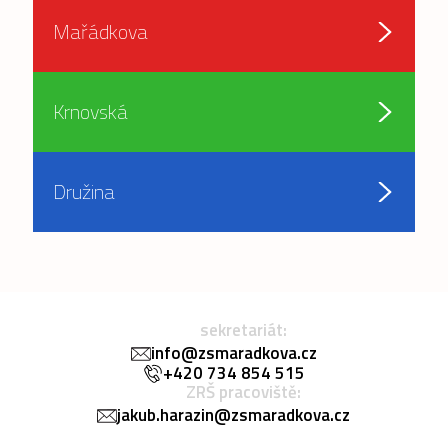
Mařádkova
Krnovská
Družina
sekretariát:
info@zsmaradkova.cz
+420 734 854 515
ZRŠ pracoviště:
jakub.harazin@zsmaradkova.cz