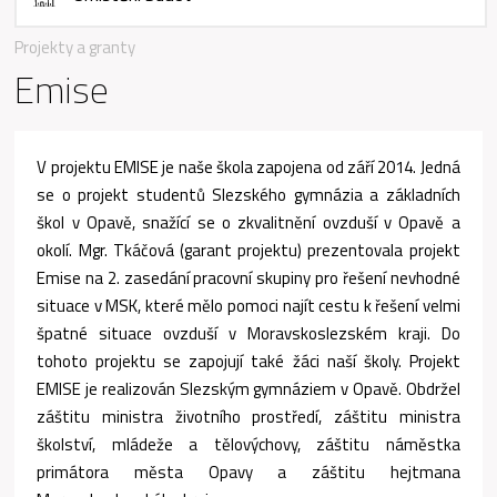
Projekty a granty
Emise
V projektu EMISE je naše škola zapojena od září 2014. Jedná
se o projekt studentů Slezského gymnázia a základních
škol v Opavě, snažící se o zkvalitnění ovzduší v Opavě a
okolí. Mgr. Tkáčová (garant projektu) prezentovala projekt
Emise na 2. zasedání pracovní skupiny pro řešení nevhodné
situace v MSK, které mělo pomoci najít cestu k řešení velmi
špatné situace ovzduší v Moravskoslezském kraji. Do
tohoto projektu se zapojují také žáci naší školy. Projekt
EMISE je realizován Slezským gymnáziem v Opavě. Obdržel
záštitu ministra životního prostředí, záštitu ministra
školství, mládeže a tělovýchovy, záštitu náměstka
primátora města Opavy a záštitu hejtmana