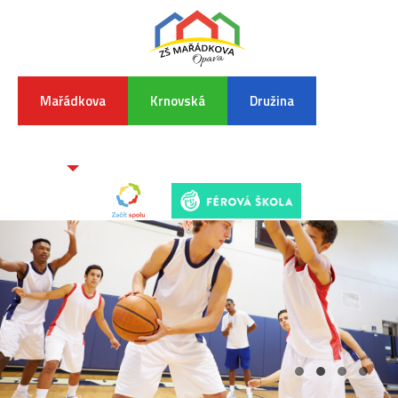
Mařádkova
Krnovská
Družina
INFORMA
K
POVODŇO
SITUAC