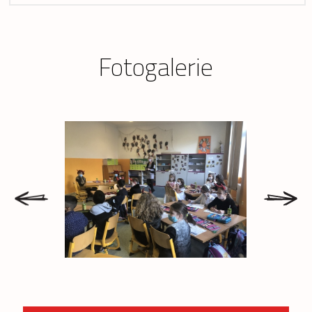
Fotogalerie
prev
next