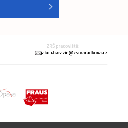
ZRŠ pracoviště:
jakub.harazin@zsmaradkova.cz