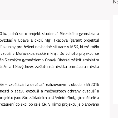
K
2014. Jedná se o projekt studentů Slezského gymnázia a
 ovzduší v Opavě a okolí. Mgr. Tkáčová (garant projektu)
í skupiny pro řešení nevhodné situace v MSK, které mělo
ovzduší v Moravskoslezském kraji. Do tohoto projektu se
izován Slezským gymnáziem v Opavě. Obdržel záštitu ministra
mládeže a tělovýchovy, záštitu náměstka primátora města
.
E – vzdělávání a osvěta“ realizovaným v období září 2016
vanosti o stavu ovzduší a možnostech ochrany ovzduší a
rojektu jsou žáci základních a středních škol, jejich učitelé a
rozšíření do škol po celé ČR. V rámci projektu je plánováno
.