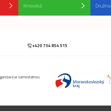
Krnovská
Družina
+420 734 854 515
rganizace je samostatnou