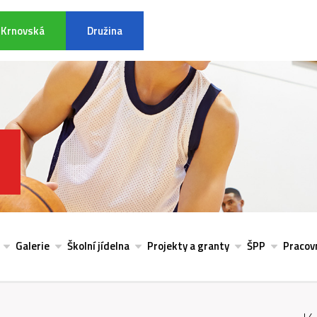
Krnovská
Družina
INFORMACE K POVODŇOVÉ SITU
Galerie
Školní jídelna
Projekty a granty
ŠPP
Pracovn