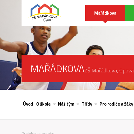
Mařádkova
MAŘÁDKOVA
ZŠ Mařádkova, Opava
Úvod
O škole
Náš tým
Třídy
Pro rodiče a žáky
Projekty a granty