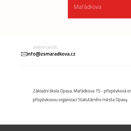
Mařádkova
sekretariát:
info@zsmaradkova.cz
Základní škola Opava, Mařádkova 15 - příspěvková o
příspěvkovou organizací Statutárního města Opavy.