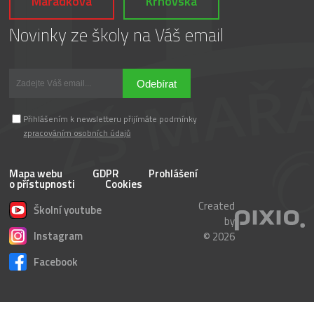
Mařádkova
Krnovská
Novinky ze školy na Váš email
Odebírat
Přihlášením k newsletteru přijímáte podmínky
zpracováním osobních údajů
Mapa webu
GDPR
Prohlášení
o přístupnosti
Cookies
Created
Školní youtube
by
Instagram
© 2026
Facebook