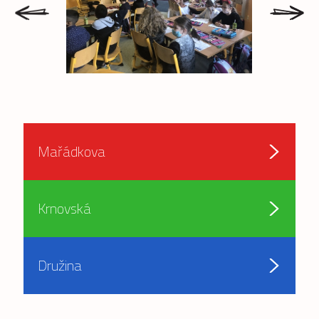
prev
next
Mařádkova
Krnovská
Družina