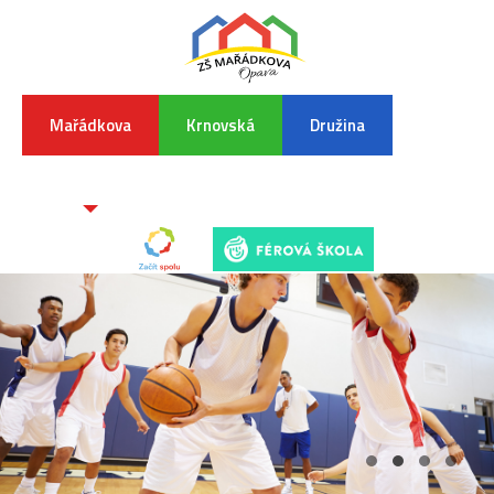
Mařádkova
Krnovská
Družina
INFORMA
K
POVODŇO
SITUAC