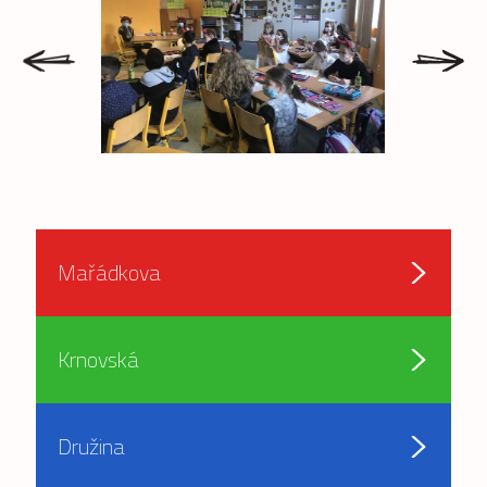
prev
next
Mařádkova
Krnovská
Družina