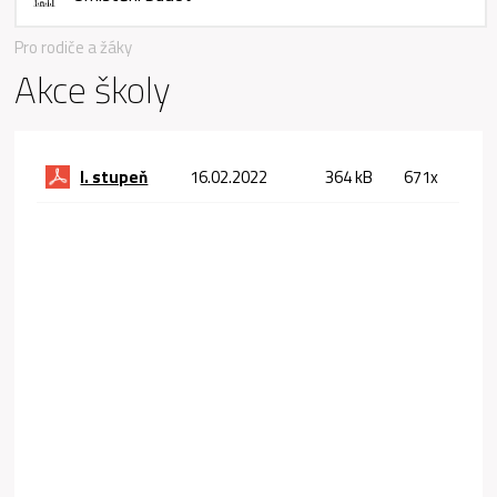
Pro rodiče a žáky
Akce školy
I. stupeň
16.02.2022
364 kB
671x