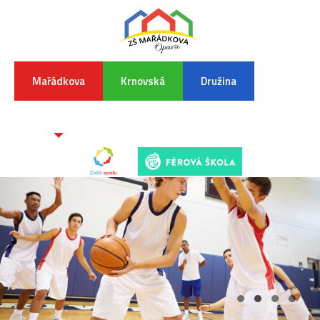
Mařádkova
Krnovská
Družina
INFORMA
K
POVODŇO
SITUAC