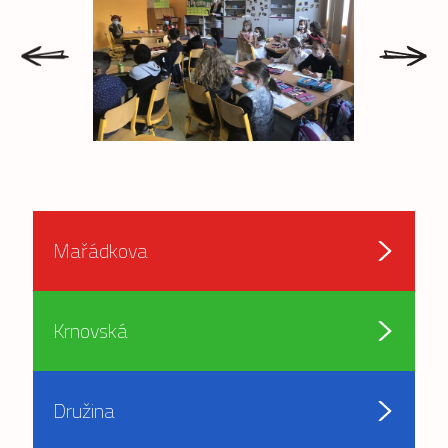
prev
next
Mařádkova
Krnovská
Družina