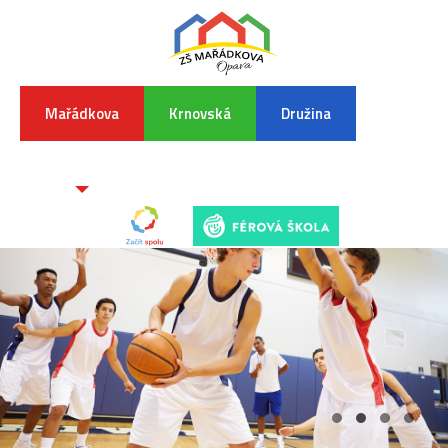
Mařádkova
Krnovská
Družina
INFORMA
K
POVODŇO
SITUAC