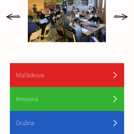
prev
next
Mařádkova
Krnovská
Družina