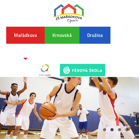
Mařádkova
Krnovská
Družina
INFORMA
K
POVODŇO
SITUAC