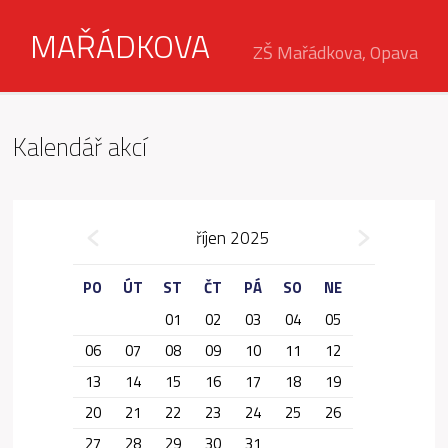
MAŘÁDKOVA
ZŠ Mařádkova, Opava
Kalendář akcí
»
říjen 2025
«
PO
ÚT
ST
ČT
PÁ
SO
NE
01
02
03
04
05
06
07
08
09
10
11
12
13
14
15
16
17
18
19
20
21
22
23
24
25
26
27
28
29
30
31