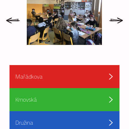
prev
next
Mařádkova
Krnovská
Družina