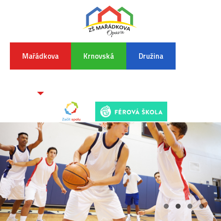
Mařádkova
Krnovská
Družina
INFORMA
K
POVODŇO
SITUAC