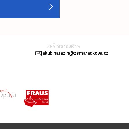
ZRŠ pracoviště:
jakub.harazin@zsmaradkova.cz