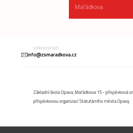
Mařádkova
sekretariát:
info@zsmaradkova.cz
Základní škola Opava, Mařádkova 15 - příspěvková o
příspěvkovou organizací Statutárního města Opavy.