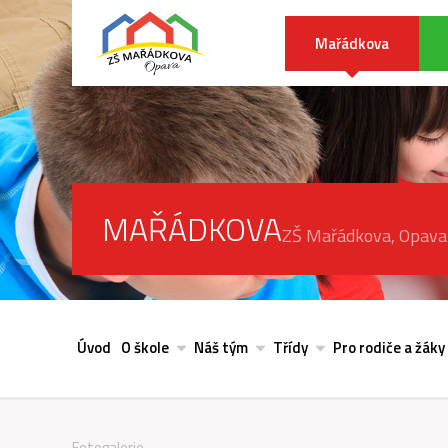
Mařádkova
MAŘÁDKOVA
ZŠ Mařádkova, Opava
Úvod
O škole
Náš tým
Třídy
Pro rodiče a žáky
Fotogalerie