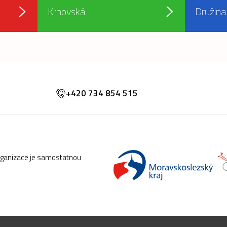
Krnovská
Družina
+420 734 854 515
rganizace je samostatnou