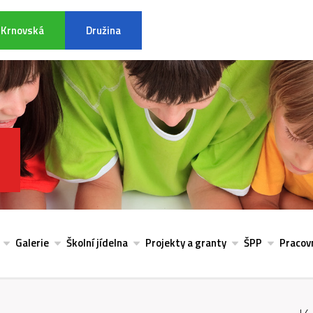
Krnovská
Družina
INFORMACE K POVODŇOVÉ SITU
Galerie
Školní jídelna
Projekty a granty
ŠPP
Pracovn