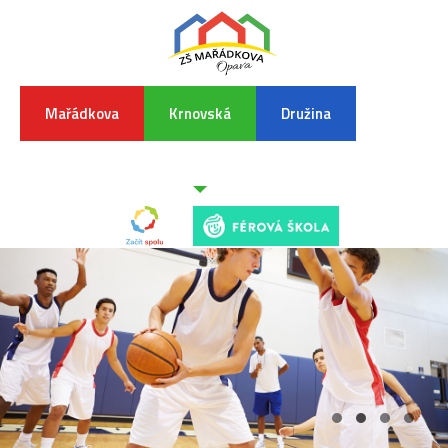
Mařádkova
Krnovská
Družina
INFORMA
K
POVODŇO
SITUAC