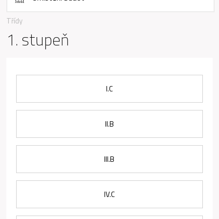
Třídy
1. stupeň
I.C
Il.B
III.B
IV.C