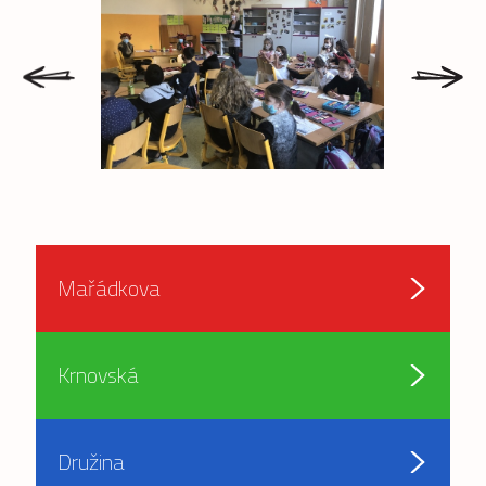
prev
next
Mařádkova
Krnovská
Družina