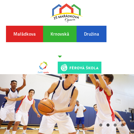
Mařádkova
Krnovská
Družina
INFORMA
K
POVODŇO
SITUAC