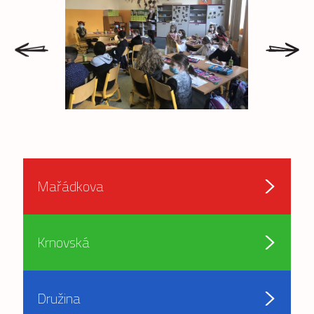
prev
next
Mařádkova
Krnovská
Družina