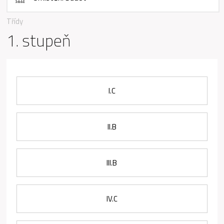
Třídy
1. stupeň
I.C
Il.B
III.B
IV.C