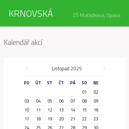
KRNOVSKÁ
ZŠ Mařádkova, Opava
Kalendář akcí
»
Listopad 2025
«
PO
ÚT
ST
ČT
PÁ
SO
NE
01
02
03
04
05
06
07
08
09
10
11
12
13
14
15
16
17
18
19
20
21
22
23
24
25
26
27
28
29
30