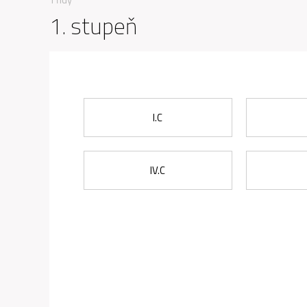
1. stupeň
I.C
IV.C