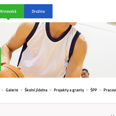
Krnovská
Družina
INFORMACE K POVODŇOVÉ SITU
Galerie
Školní jídelna
Projekty a granty
ŠPP
Pracovn