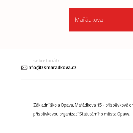
Mařádkova
sekretariát:
info@zsmaradkova.cz
Základní škola Opava, Mařádkova 15 - příspěvková o
příspěvkovou organizací Statutárního města Opavy.