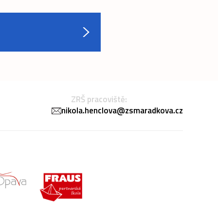
ZRŠ pracoviště:
nikola.henclova@zsmaradkova.cz