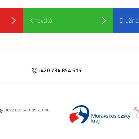
Krnovská
Družina
+420 734 854 515
rganizace je samostatnou