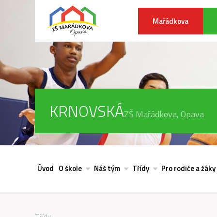
Mařádkova
KRNOVSKÁ
ZŠ Mařádkova, Opava
Úvod
O škole
Náš tým
Třídy
Pro rodiče a žáky
Třídy