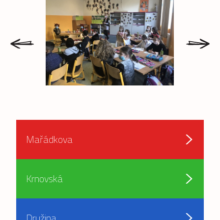
prev
next
Mařádkova
Krnovská
Družina