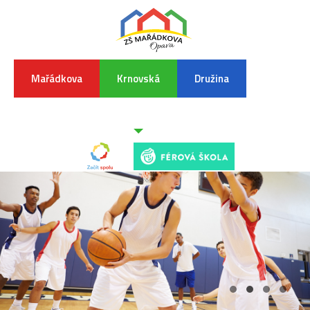
Mařádkova
Krnovská
Družina
INFORMA
K
POVODŇO
SITUAC