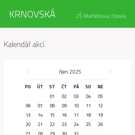
KRNOVSKÁ
ZŠ Mařádkova, Opava
Kalendář akcí
»
říjen 2025
«
PO
ÚT
ST
ČT
PÁ
SO
NE
01
02
03
04
05
06
07
08
09
10
11
12
13
14
15
16
17
18
19
20
21
22
23
24
25
26
27
28
29
30
31