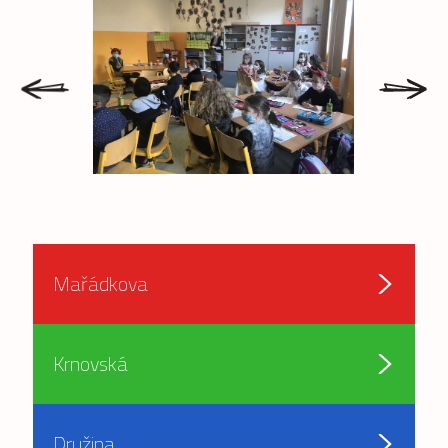
prev
next
Mařádkova
Krnovská
Družina