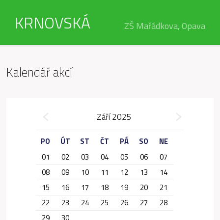
KRNOVSKÁ
ZŠ Mařádkova, Opava
Kalendář akcí
»
Září 2025
«
PO
ÚT
ST
ČT
PÁ
SO
NE
01
02
03
04
05
06
07
08
09
10
11
12
13
14
15
16
17
18
19
20
21
22
23
24
25
26
27
28
29
30