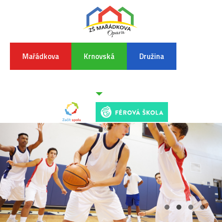
Mařádkova
Krnovská
Družina
INFORMA
K
POVODŇO
SITUAC