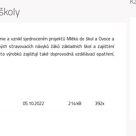
K
školy
nie a vznikl sjednocením projektů Mléko do škol a Ovoce a
ých stravovacích návyků žáků základních škol a zajištění
o výrobků zajišťují také doprovodná vzdělávací opatření,
05.10.2022
214 kB
392x