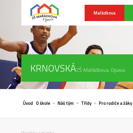
Mařádkova
KRNOVSKÁ
ZŠ Mařádkova, Opava
Úvod
O škole
Náš tým
Třídy
Pro rodiče a žáky
Projekty a granty