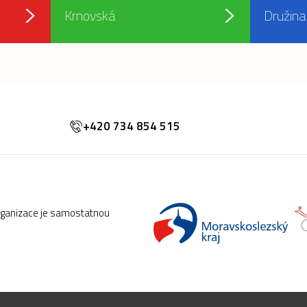
Krnovská
Družina
+420 734 854 515
rganizace je samostatnou