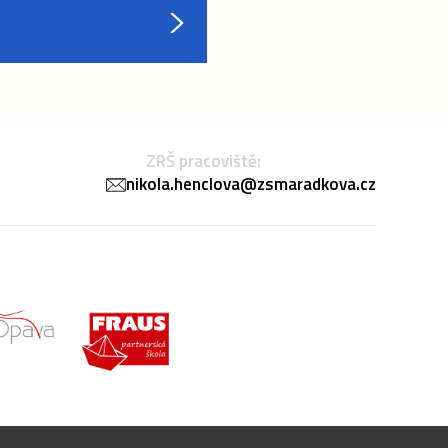
ZRŠ pracoviště:
nikola.henclova@zsmaradkova.cz