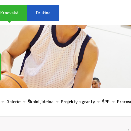
Krnovská
Družina
INFORMACE K POVODŇOVÉ SITU
Galerie
Školní jídelna
Projekty a granty
ŠPP
Pracovn