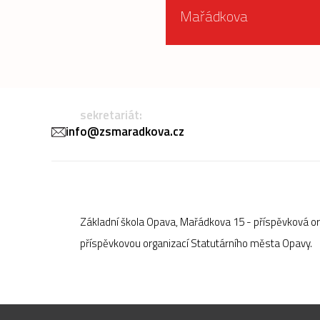
Mařádkova
sekretariát:
info@zsmaradkova.cz
Základní škola Opava, Mařádkova 15 - příspěvková o
příspěvkovou organizací Statutárního města Opavy.