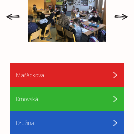
prev
next
Mařádkova
Krnovská
Družina