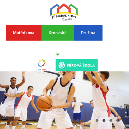
Mařádkova
Krnovská
Družina
INFORMA
K
POVODŇO
SITUAC