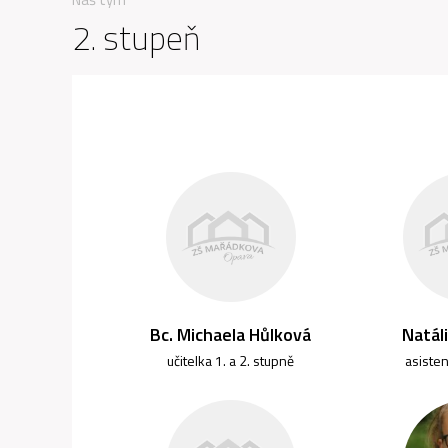
2. stupeň
Bc. Michaela Hůlková
Natál
učitelka 1. a 2. stupně
asiste