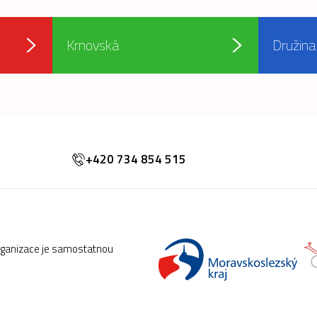
Krnovská
Družina
+420 734 854 515
rganizace je samostatnou