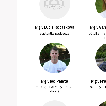
Mgr. Lucie Kotásková
Mgr. Va
asistentka pedagoga
učitelka 1. a
Mgr. Ivo Paleta
Mgr. Fr
třídní učitel VII.C, učitel 1. a 2.
třídní učitel 
stupně