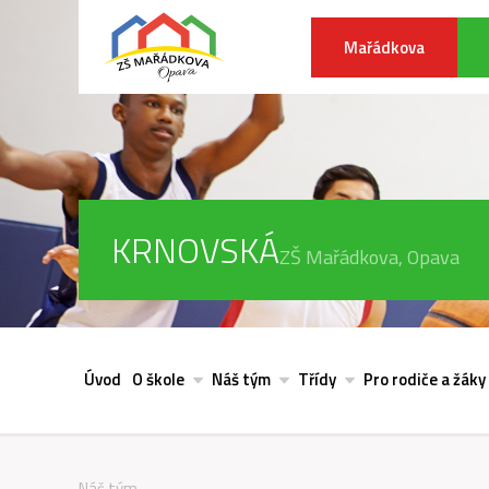
Mařádkova
KRNOVSKÁ
ZŠ Mařádkova, Opava
Úvod
O škole
Náš tým
Třídy
Pro rodiče a žáky
Náš tým