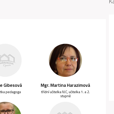
K
ie Gibesová
Mgr. Martina Harazimová
ntka pedagoga
třídní učitelka IV.C, učitelka 1. a 2.
stupně