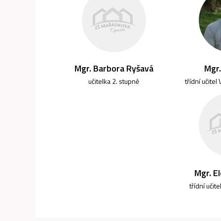
Mgr. Barbora Ryšavá
Mgr.
učitelka 2. stupně
třídní učitel 
Mgr. E
třídní učite