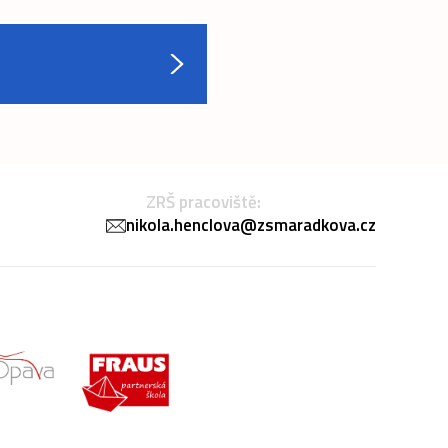
ZRŠ pracoviště:
nikola.henclova@zsmaradkova.cz