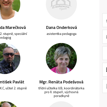
nda Marečková
Dana Onderková
 2. stupně, speciální
asistentka pedagoga
pedagog
antišek Pavlát
Mgr. Renáta Podešvová
IX.C, učitel 2. stupně
třídní učitelka V.B, koordinátorka
pro II. stupeň, výchovná
poradkyně