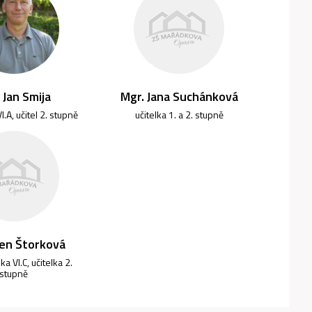
 Jan Smija
Mgr. Jana Suchánková
VI.A, učitel 2. stupně
učitelka 1. a 2. stupně
len Štorková
lka VI.C, učitelka 2.
stupně