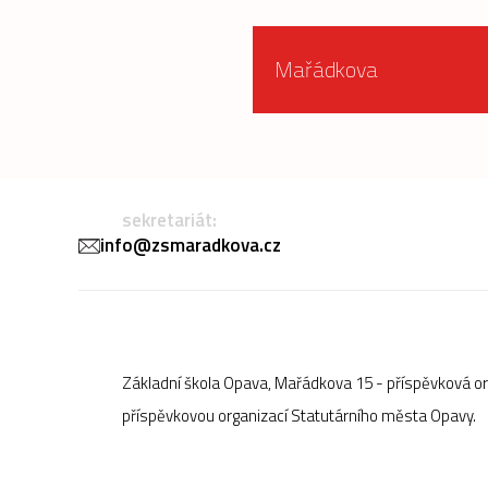
Mařádkova
sekretariát:
info@zsmaradkova.cz
Základní škola Opava, Mařádkova 15 - příspěvková o
příspěvkovou organizací Statutárního města Opavy.