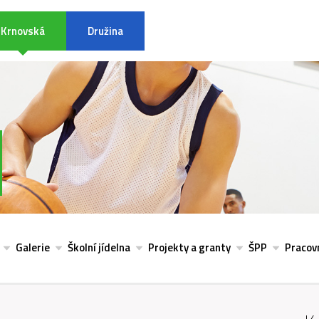
Krnovská
Družina
INFORMACE K POVODŇOVÉ SITU
Galerie
Školní jídelna
Projekty a granty
ŠPP
Pracovn