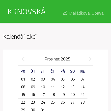
KRNOVSKÁ
ZŠ Mařádkova, Opava
Kalendář akcí
»
Prosinec 2025
«
PO
ÚT
ST
ČT
PÁ
SO
NE
01
02
03
04
05
06
07
08
09
10
11
12
13
14
15
16
17
18
19
20
21
22
23
24
25
26
27
28
29
30
31