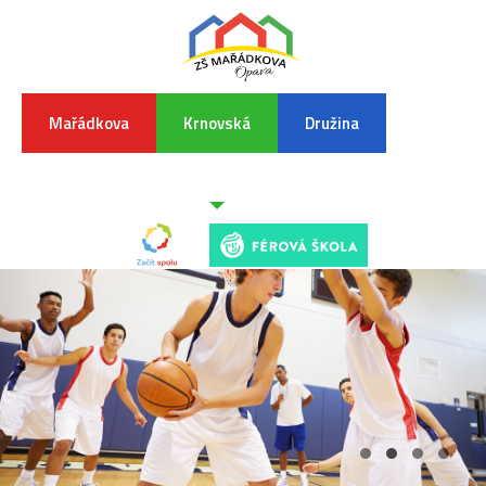
Mařádkova
Krnovská
Družina
INFORMA
K
POVODŇO
SITUAC