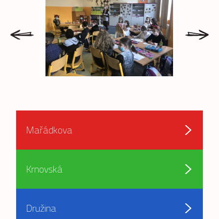
prev
next
Mařádkova
Krnovská
Družina