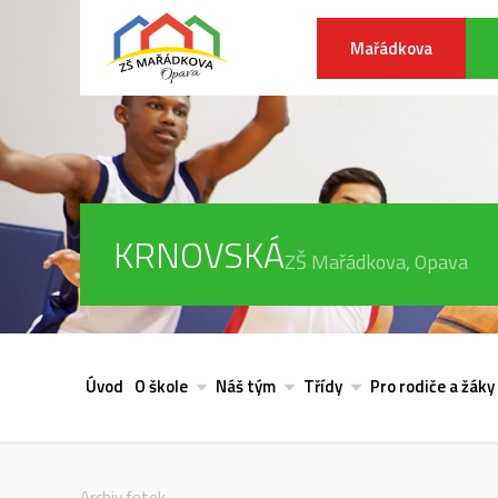
Mařádkova
KRNOVSKÁ
ZŠ Mařádkova, Opava
Úvod
O škole
Náš tým
Třídy
Pro rodiče a žáky
Archiv fotek