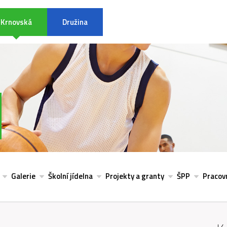
Krnovská
Družina
INFORMACE K POVODŇOVÉ SITU
Galerie
Školní jídelna
Projekty a granty
ŠPP
Pracovn