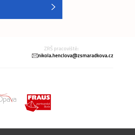
ZRŠ pracoviště:
nikola.henclova@zsmaradkova.cz