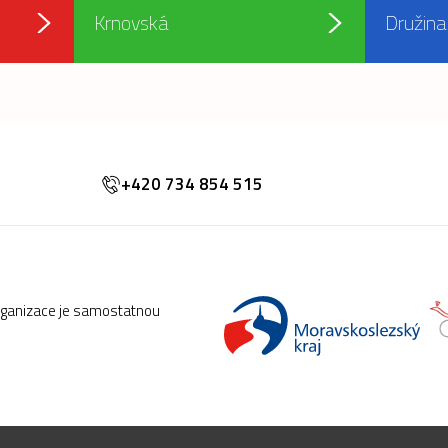
Krnovská
Družina
+420 734 854 515
rganizace je samostatnou