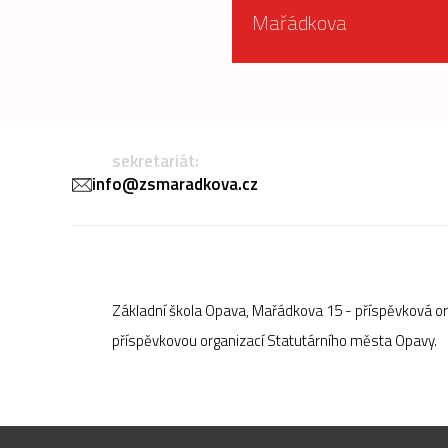
Mařádkova
sekretariát:
info@zsmaradkova.cz
Základní škola Opava, Mařádkova 15 - příspěvková o
příspěvkovou organizací Statutárního města Opavy.