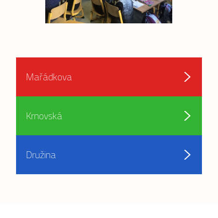
Mařádkova
Krnovská
Družina