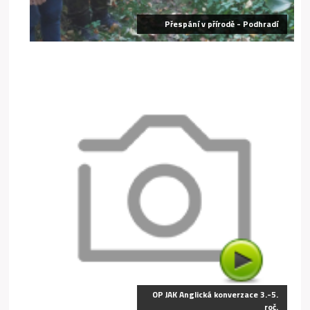
Přespání v přírodě - Podhradí
OP JAK Anglická konverzace 3.-5.
roč.