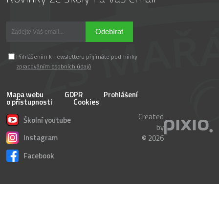
Odebírat
Přihlášením k newsletteru přijímáte podmínky
zpracováním osobních údajů
Mapa webu
GDPR
Prohlášení
o přístupnosti
Cookies
Created
Školní youtube
by
Instagram
© 2026
Facebook