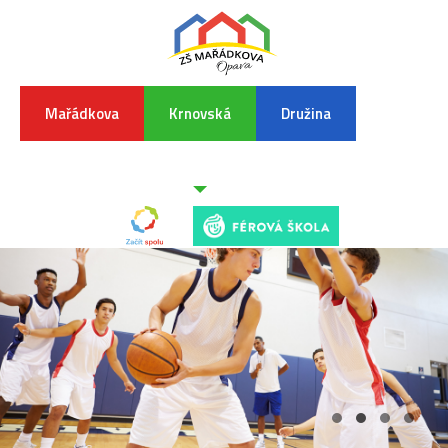
Mařádkova
Krnovská
Družina
INFORMA
K
POVODŇO
SITUAC