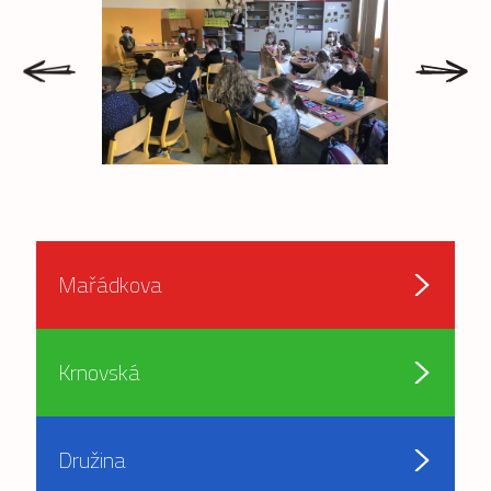
prev
next
Mařádkova
Krnovská
Družina