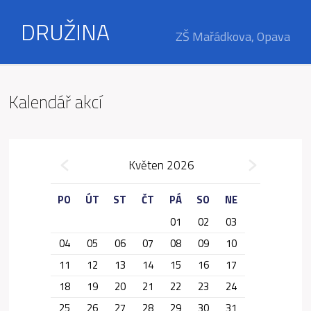
DRUŽINA
ZŠ Mařádkova, Opava
Kalendář akcí
»
Květen 2026
«
PO
ÚT
ST
ČT
PÁ
SO
NE
01
02
03
04
05
06
07
08
09
10
11
12
13
14
15
16
17
18
19
20
21
22
23
24
25
26
27
28
29
30
31