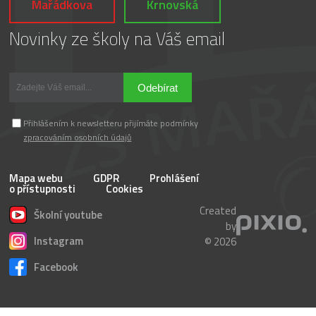
Mařádkova
Krnovská
Novinky ze školy na Váš email
Odebírat
Přihlášením k newsletteru přijímáte podmínky
zpracováním osobních údajů
Mapa webu
GDPR
Prohlášení
o přístupnosti
Cookies
Created
Školní youtube
by
Instagram
© 2026
Facebook