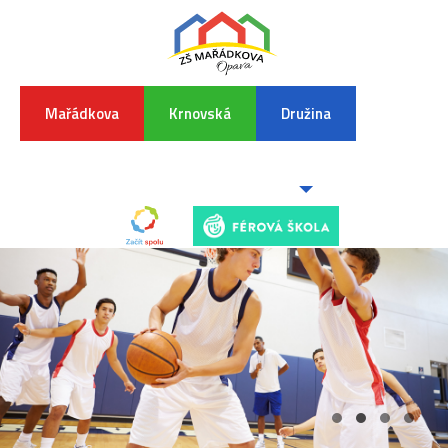
Mařádkova
Krnovská
Družina
INFORMA
K
POVODŇO
SITUAC